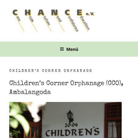
Zum
Inhalt
springen
Menü
CHILDREN’S CORNER ORPHANAGE
Children’s Corner Orphanage (CCO),
Ambalangoda