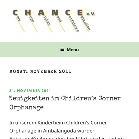
Zum
Inhalt
springen
Menü
MONAT:
NOVEMBER 2011
VERÖFFENTLICHT
21. NOVEMBER 2011
AM
Neuigkeiten im Children’s Corner
Orphanage
In unserem Kinderheim Children’s Corner
Orphanage in Ambalangoda wurden
Anbaumaßnahmen durchgeführt, so dass jedem