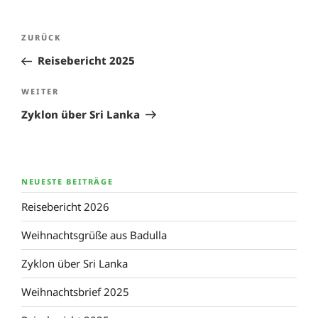
Beitragsnavigation
Vorheriger
ZURÜCK
Beitrag
Reisebericht 2025
Nächster
WEITER
Beitrag
Zyklon über Sri Lanka
NEUESTE BEITRÄGE
Reisebericht 2026
Weihnachtsgrüße aus Badulla
Zyklon über Sri Lanka
Weihnachtsbrief 2025