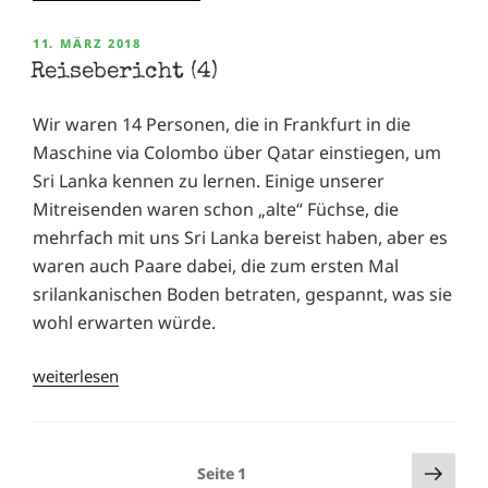
VERÖFFENTLICHT
11. MÄRZ 2018
AM
Reisebericht (4)
Wir waren 14 Personen, die in Frankfurt in die
Maschine via Colombo über Qatar einstiegen, um
Sri Lanka kennen zu lernen. Einige unserer
Mitreisenden waren schon „alte“ Füchse, die
mehrfach mit uns Sri Lanka bereist haben, aber es
waren auch Paare dabei, die zum ersten Mal
srilankanischen Boden betraten, gespannt, was sie
wohl erwarten würde.
„Reisebericht
weiterlesen
(4)“
Näch
Seitennummerierung
Seite
1