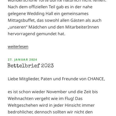
Nach dem offiziellen Teil gab es in der nahe
gelegene Wedding Hall ein gemeinsames
Mittagsbuffet, das sowohl allen Gästen als auch
„unseren“ Mädchen und den MitarbeiterInnen
hervorragend gemundet hat.
„Bericht
weiterlesen
von
der
VERÖFFENTLICHT
27. JANUAR 2024
AM
Sri
Bettelbrief 2023
Lanka
Reise
Liebe Mitglieder, Paten und Freunde von CHANCE,
2024“
es ist schon wieder November und die Zeit bis
Weihnachten vergeht wie im Flug! Das
Weltgeschehen wird in jeder Hinsicht immer
bedrohlicher, dennoch sollten wir nicht den